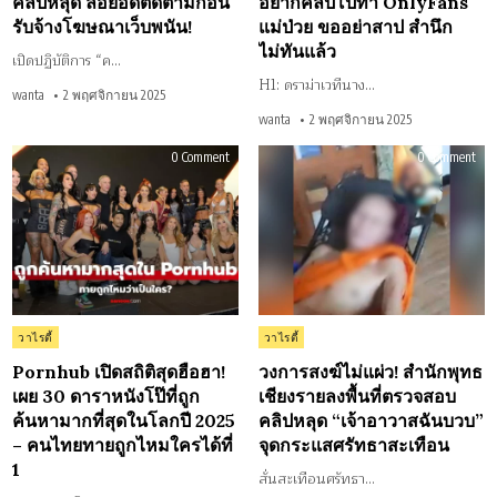
คลิปหลุด ล่อยอดติดตามก่อน
อยากคลิปโป๊ทำ OnlyFans
รับจ้าง
ป่ว
โฆษณา
ขอ
รับจ้างโฆษณาเว็บพนัน!
แม่ป่วย ขออย่าสาป สำนึก
เว็บ
อย่
พนัน!
สา
ไม่ทันแล้ว
สำน
เปิดปฏิบัติการ “ค…
ไม่ท
H1: ดราม่าเวทีนาง…
แล้
wanta
2 พฤศจิกายน 2025
wanta
2 พฤศจิกายน 2025
on
on
0 Comment
0 Comment
Pornhub
วงก
เปิด
สงฆ
สถิติ
ไม่
สุด
แผ่ว
ฮือ
สำน
ฮา!
พุท
เผย
เชี
30
ลงพื
ดารา
ที่
หนัง
ตร
โป๊
สอ
ที่
คลิ
ถูก
หลุ
Posted
Posted
วาไรตี้
วาไรตี้
ค้นหา
“เจ้
in
in
มาก
อา
ที่สุด
ฉัน
Pornhub เปิดสถิติสุดฮือฮา!
วงการสงฆ์ไม่แผ่ว! สำนักพุทธ
ใน
บว
เผย 30 ดาราหนังโป๊ที่ถูก
เชียงรายลงพื้นที่ตรวจสอบ
โลก
จุด
ปี
กร
ค้นหามากที่สุดในโลกปี 2025
คลิปหลุด “เจ้าอาวาสฉันบวบ”
2025
ศรั
–
สะเ
– คนไทยทายถูกไหมใครได้ที่
จุดกระแสศรัทธาสะเทือน
คน
ไทย
1
ทาย
สั่นสะเทือนศรัทธา…
ถูก