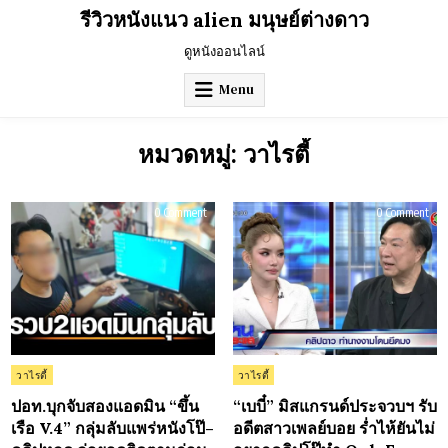
Skip
รีวิวหนังแนว alien มนุษย์ต่างดาว
to
content
ดูหนังออนไลน์
Menu
หมวดหมู่:
วาไรตี้
on
on
0 Comment
0 Comment
ปอท.บุก
“เบบ
จับ
มิส
สอง
แก
แอ
รนด
ดมิน
ประ
“ขึ้น
จว
เรือ
รับ
V.4”
อดี
กลุ่ม
สา
ลับ
เพล
แพร่
ร่ำไ
หนัง
ยัน
โป๊–
ไม่
Posted
Posted
วาไรตี้
วาไรตี้
คลิป
อย
in
in
หลุด
คลิ
ล่อ
โป๊
ปอท.บุกจับสองแอดมิน “ขึ้น
“เบบี๋” มิสแกรนด์ประจวบฯ รับ
ยอด
ทำ
เรือ V.4” กลุ่มลับแพร่หนังโป๊–
อดีตสาวเพลย์บอย ร่ำไห้ยันไม่
ติดตาม
Onl
ก่อน
แม่