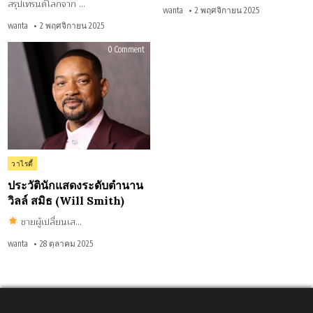
สรุปเทรนด์โลกจาก …
ไหม
wanta
2 พฤศจิกายน 2025
ใคร
ได้ที่
wanta
2 พฤศจิกายน 2025
1
on
0 Comment
ประวัติ
นัก
แสดง
ระดับ
ตำนาน
วิ
ลล์
สมิธ
(Will
Smith)
Posted
วาไรตี้
in
ประวัตินักแสดงระดับตำนาน
วิลล์ สมิธ (Will Smith)
ชายผู้เปลี่ยนเส…
wanta
28 ตุลาคม 2025