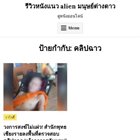
Skip
รีวิวหนังแนว alien มนุษย์ต่างดาว
to
content
ดูหนังออนไลน์
Menu
ป้ายกำกับ:
คลิปฉาว
on
0 Comment
วงการ
สงฆ์
ไม่
แผ่ว!
สำนัก
พุทธ
เชียงราย
ลงพื้น
ที่
ตรวจ
สอบ
คลิป
หลุด
Posted
วาไรตี้
“เจ้า
in
อาวาส
ฉัน
วงการสงฆ์ไม่แผ่ว! สำนักพุทธ
บวบ”
เชียงรายลงพื้นที่ตรวจสอบ
จุด
กระแส