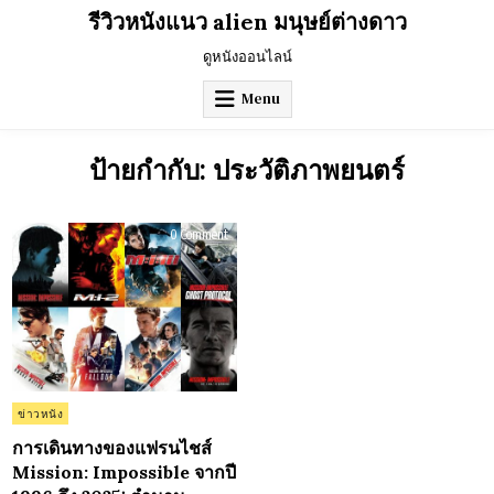
Skip
รีวิวหนังแนว alien มนุษย์ต่างดาว
to
content
ดูหนังออนไลน์
Menu
ป้ายกำกับ:
ประวัติภาพยนตร์
on
0 Comment
การ
เดิน
ทาง
ของ
แฟ
รน
ไชส์
Mission:
Impossible
จาก
ปี
1996
ถึง
Posted
ข่าวหนัง
2025:
in
ตำนาน
สายลับ
การเดินทางของแฟรนไชส์
ที่
Mission: Impossible จากปี
ไม่มี
วัน