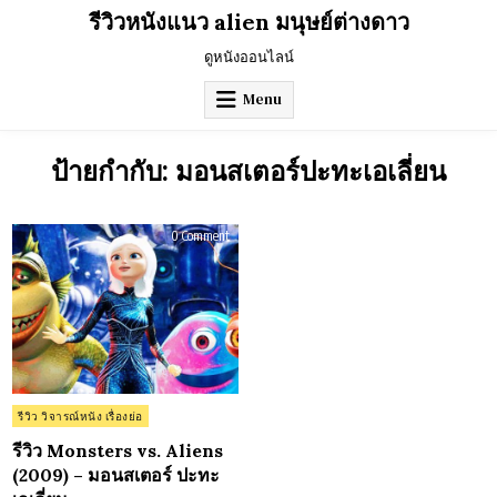
Skip
รีวิวหนังแนว alien มนุษย์ต่างดาว
to
content
ดูหนังออนไลน์
Menu
ป้ายกำกับ:
มอนสเตอร์ปะทะเอเลี่ยน
on
0 Comment
รีวิว
Monsters
vs.
Aliens
(2009)
–
มอน
ส
เตอร์
ปะทะ
เอ
เลี่ยน
Posted
รีวิว วิจารณ์หนัง เรื่องย่อ
in
รีวิว Monsters vs. Aliens
(2009) – มอนสเตอร์ ปะทะ