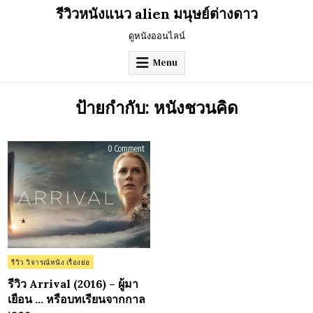
Skip
รีวิวหนังแนว alien มนุษย์ต่างดาว
to
content
ดูหนังออนไลน์
Menu
ป้ายกำกับ:
หนังชวนคิด
on
0 Comment
รีวิว
Arrival
(2016)
–
ผู้
มา
เยือน
…
หรือ
บท
เรียน
จาก
กาล
Posted
รีวิว วิจารณ์หนัง เรื่องย่อ
เวลา
in
รีวิว Arrival (2016) – ผู้มา
เยือน … หรือบทเรียนจากกาล