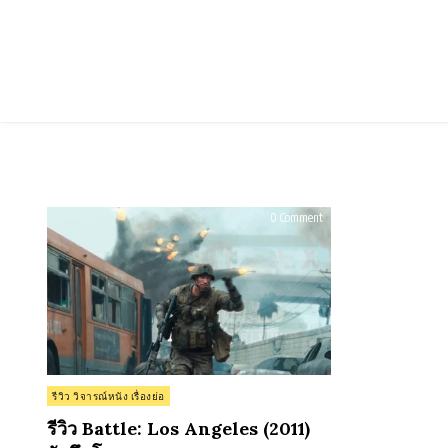
Skip
to
content
on
0 Comment
รีวิว
Battle:
Los
Angeles
(2011)
วัน
ยึด
โลก
Posted
รีวิว วิจารณ์หนัง เรื่องย่อ
in
รีวิว Battle: Los Angeles (2011)