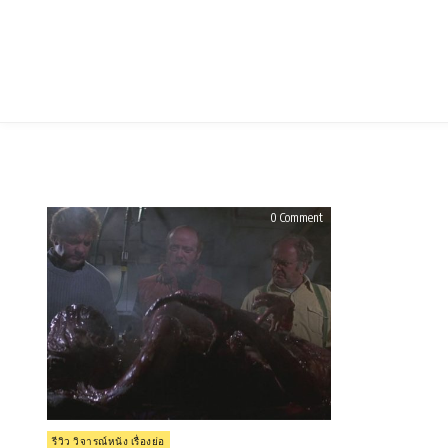
Skip
to
content
on
0 Comment
รีวิว
The
Thing
มฤตยู
อสูร
กาย
เขมือบ
โลก
(1982)
Posted
รีวิว วิจารณ์หนัง เรื่องย่อ