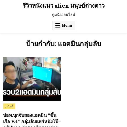
Skip
รีวิวหนังแนว alien มนุษย์ต่างดาว
to
content
ดูหนังออนไลน์
Menu
ป้ายกำกับ:
แอดมินกลุ่มลับ
on
0 Comment
ปอท.บุก
จับ
สอง
แอ
ดมิน
“ขึ้น
เรือ
V.4”
กลุ่ม
ลับ
แพร่
หนัง
โป๊–
Posted
วาไรตี้
คลิป
in
หลุด
ล่อ
ปอท.บุกจับสองแอดมิน “ขึ้น
ยอด
เรือ V.4” กลุ่มลับแพร่หนังโป๊–
ติดตาม
ก่อน