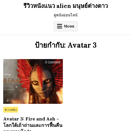
Skip
รีวิวหนังแนว alien มนุษย์ต่างดาว
to
content
ดูหนังออนไลน์
Menu
ป้ายกำกับ:
Avatar 3
on
0 Comment
Avatar
3:
Fire
and
Ash
–
โลก
ใต้
เถ้า
ถ่าน
และ
การ
ฟื้น
Posted
ข่าวหนัง
คืน
in
ของ
พาน
Avatar 3: Fire and Ash –
โด
โลกใต้เถ้าถ่านและการฟื้นคืน
ร่า