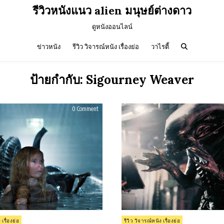
รีวิวหนังแนว alien มนุษย์ต่างดาว
ดูหนังออนไลน์
ข่าวหนัง
รีวิว วิจารณ์หนัง เรื่องย่อ
วาไรตี้
ป้ายกำกับ:
Sigourney Weaver
on
0 Comment
รีวิว
Aliens
(1986)
Posted
 เรื่องย่อ
รีวิว วิจารณ์หนัง เรื่องย่อ