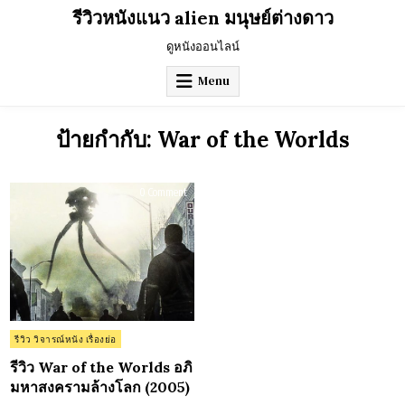
Skip
รีวิวหนังแนว alien มนุษย์ต่างดาว
to
content
ดูหนังออนไลน์
Menu
ป้ายกำกับ:
War of the Worlds
on
0 Comment
รีวิว
War
of
the
Worlds
อภิ
มหา
สงคราม
ล้าง
โลก
(2005)
Posted
รีวิว วิจารณ์หนัง เรื่องย่อ
in
รีวิว War of the Worlds อภิ
มหาสงครามล้างโลก (2005)