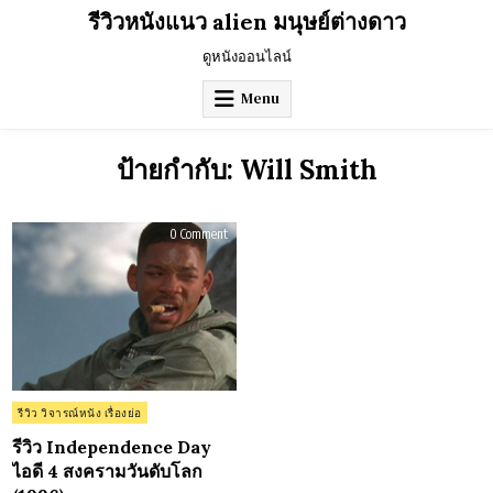
Skip
รีวิวหนังแนว alien มนุษย์ต่างดาว
to
content
ดูหนังออนไลน์
Menu
ป้ายกำกับ:
Will Smith
on
0 Comment
รีวิว
Independence
Day
ไอดี
4
สงคราม
วันดับ
โลก
(1996)
Posted
รีวิว วิจารณ์หนัง เรื่องย่อ
in
รีวิว Independence Day
ไอดี 4 สงครามวันดับโลก