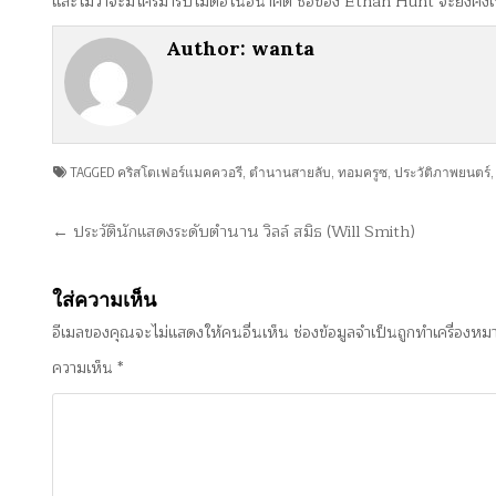
และไม่ว่าจะมีใครมารับไม้ต่อในอนาคต ชื่อของ Ethan Hunt จะยังคงเป็
Author:
wanta
TAGGED
คริสโตเฟอร์แมคควอรี
,
ตำนานสายลับ
,
ทอมครูซ
,
ประวัติภาพยนตร์
แนะแนว
← ประวัตินักแสดงระดับตำนาน วิลล์ สมิธ (Will Smith)
เรื่อง
ใส่ความเห็น
อีเมลของคุณจะไม่แสดงให้คนอื่นเห็น
ช่องข้อมูลจำเป็นถูกทำเครื่องห
ความเห็น
*