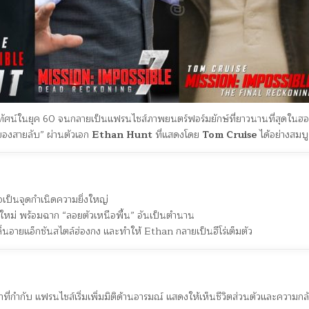
ทรทัศน์ในยุค 60 จนกลายเป็นแฟรนไชส์ภาพยนตร์ฟอร์มยักษ์ที่ยาวนานที่สุดในฮอ
องสายลับ” ผ่านตัวเอก
Ethan Hunt
ที่แสดงโดย
Tom Cruise
ได้อย่างสมบู
เป็นจุดกำเนิดความยิ่งใหญ่
หม่ พร้อมฉาก “ลอยตัวเหนือพื้น” อันเป็นตำนาน
ิ่นอายแอ็กชันสไตล์ฮ่องกง และทำให้ Ethan กลายเป็นฮีโร่เต็มตัว
้าที่กำกับ แฟรนไชส์เริ่มเพิ่มมิติด้านอารมณ์ แสดงให้เห็นชีวิตส่วนตัวและความก