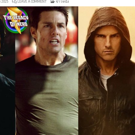
ON
POSTED
 2025
LEAVE A COMMENT
ข่าวหนัง
การ
IN
เดิน
ทาง
ของ
แฟ
รน
ไชส์
MISSION:
IMPOSSIBLE
จาก
ปี
1996
ถึง
2025:
ตำนาน
สายลับ
ที่
ไม่มี
วัน
ตาย