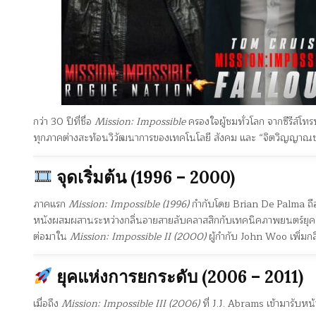
กว่า 30 ปีที่ชื่อ
Mission: Impossible
ครองใจผู้ชมทั่วโลก จากซีรีส์โ
ทุกภาคต่างสะท้อนวิวัฒนาการของเทคโนโลยี สังคม และ “จิตวิญญาณข
จุดเริ่มต้น (1996 – 2000)
ภาคแรก
Mission: Impossible (1996)
กำกับโดย Brian De Palma ถือ
หนังผสมผสานระหว่างกลิ่นอายสายลับคลาสสิกกับเทคนิคภาพยนตร์ยุคใ
ต่อมาใน
Mission: Impossible II (2000)
ผู้กำกับ John Woo เพิ่มกล
ยุคแห่งการยกระดับ (2006 – 2011)
เมื่อถึง
Mission: Impossible III (2006)
ที่ J.J. Abrams เข้ามารับหน