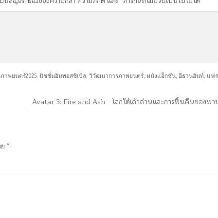
นสัญลักษณ์ของความกล้า ความภักดี และ “ภารกิจที่ไม่มีวันเป็นไปไม่ได้”
,
ภาพยนตร์2025
,
มิชชั่นอิมพอสซิเบิล
,
วิวัฒนาการภาพยนตร์
,
หนังแอ็กชัน
,
อีธานฮันท์
,
แฟร
Avatar 3: Fire and Ash – โลกใต้เถ้าถ่านและการฟื้นคืนของพา
มาย
*