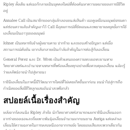
Ripley ดั้งเดิม แต่เธอก็กลายเป็นบุคคลใหม่ที่ต้องค้นหาความหมายของการมีชีวิต
อยู่
Annalee Call เป็นสมาชิกของกลุ่มลักลอบขนส่งสินค้า เธอดูเหมือนมนุษย์ธรรมดา
แต่ซ่อนความลับสำคัญเอาไว้ Call มีอุดมการณ์ที่ชัดเจนและพยายามหยุดยั้งการใช้
เอเลี่ยนเป็นอาวุธของมนุษย์
Johner เป็นทหารรับจ้างผู้หยาบคาย ปากร้าย และชอบสร้างปัญหา แต่เมื่อ
สถานการณ์คับขัน เขากลับกลายเป็นกำลังสำคัญในการต่อสู้กับเอเลี่ยน
General Perez และ Dr. Wren เป็นตัวแทนของความทะเยอทะยานทาง
วิทยาศาสตร์และอำนาจทางทหารที่พร้อมเสี่ยงทุกอย่างเพื่อควบคุมเอเลี่ยน แม้จะรู้
ว่าผลลัพธ์อาจนำไปสู่หายนะ
ราชินีเอเลี่ยนในภาคนี้มีวิวัฒนาการใหม่ที่ไม่เคยเกิดขึ้นมาก่อน จนนำไปสู่การถือ
กำเนิดของสิ่งมีชีวิตลูกผสมอันน่าสะพรึงกลัว
สปอยล์เนื้อเรื่องสำคัญ
หลังจากโคลนนิง Ripley สำเร็จ นักวิทยาศาสตร์สามารถแยกราชินีเอเลี่ยนออก
จากร่างของเธอและเริ่มเพาะพันธุ์เอเลี่ยนจำนวนมากบนยาน Auriga แต่เหล่าเอ
เลี่ยนใช้ความฉลาดในการหลบหนีออกจากกรงขัง โดยยอมเสียสละพวกเดียวกัน