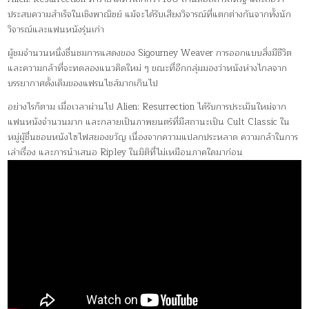
ประสบความสำเร็จในเชิงพาณิชย์ แม้จะได้รับเสียงวิจารณ์ที่แตกต่างกันจากทั้งนัก
วิจารณ์และแฟนหนังรุ่นเก่า
ผู้ชมจำนวนหนึ่งชื่นชมการแสดงของ Sigourney Weaver การออกแบบสิ่งมีชีวิต
และความกล้าที่จะทดลองแนวคิดใหม่ ๆ ขณะที่อีกกลุ่มมองว่าหนังห่างไกลจาก
บรรยากาศดั้งเดิมของแฟรนไชส์มากเกินไป
อย่างไรก็ตาม เมื่อเวลาผ่านไป Alien: Resurrection ได้รับการประเมินใหม่จาก
แฟนหนังจำนวนมาก และกลายเป็นภาพยนตร์ที่มีสถานะเป็น Cult Classic ใน
หมู่ผู้ชื่นชอบหนังไซไฟสยองขวัญ เนื่องจากความแปลกประหลาด ความกล้าในการ
เล่าเรื่อง และการนำเสนอ Ripley ในมิติที่ไม่เหมือนภาคใดมาก่อน