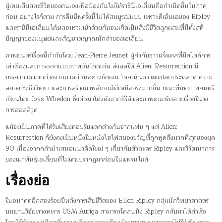
ผู้เคยเสียสละชีวิตของตนเองเพื่อป้องกันไม่ให้ราชินีเอเลี่ยนถือกำเนิดขึ้นในภาค
ก่อน อย่างไรก็ตาม การคืนชีพครั้งนี้ไม่ได้สมบูรณ์แบบ เพราะดีเอ็นเอของ Ripley
และราชินีเอเลี่ยนได้หลอมรวมเข้าด้วยกันจนเกิดเป็นสิ่งมีชีวิตลูกผสมที่มีทั้งสติ
ปัญญาของมนุษย์และสัญชาตญาณนักล่าของเอเลี่ยน
ภาพยนตร์เรื่องนี้กำกับโดย Jean-Pierre Jeunet ผู้กำกับชาวฝรั่งเศสที่มีสไตล์การ
เล่าเรื่องและการออกแบบภาพอันโดดเด่น ส่งผลให้ Alien: Resurrection มี
บรรยากาศแตกต่างจากภาคก่อนอย่างชัดเจน โดยเน้นความแปลกประหลาด ความ
สยองเชิงชีววิทยา และการสร้างภาพลักษณ์ที่เหนือจริงมากขึ้น ขณะที่บทภาพยนตร์
เขียนโดย Joss Whedon ซึ่งต่อมาโด่งดังจากซีรีส์และภาพยนตร์หลายเรื่องในวง
การฮอลลีวูด
แม้จะเป็นภาคที่ได้รับเสียงตอบรับแตกต่างกันจากแฟน ๆ แต่ Alien:
Resurrection ก็ยังคงเป็นหนึ่งในหนังไซไฟสยองขวัญที่ถูกพูดถึงมากที่สุดของยุค
90 เนื่องจากกล้านำเสนอแนวคิดใหม่ ๆ เกี่ยวกับตัวละคร Ripley และวิวัฒนาการ
ของเผ่าพันธุ์เอเลี่ยนที่ไม่เคยปรากฏมาก่อนในแฟรนไชส์
เรื่องย่อ
ในอนาคตอีกสองร้อยปีหลังการเสียชีวิตของ Ellen Ripley กลุ่มนักวิทยาศาสตร์
บนยานวิจัยทางทหาร USM Auriga สามารถโคลนนิง Ripley กลับมาได้สำเร็จ