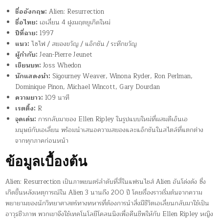
ชื่ออังกฤษ:
Alien: Resurrection
ชื่อไทย:
เอเลี่ยน 4 ฝูงมฤตยูเกิดใหม่
ปีที่ฉาย:
1997
แนว:
ไซไฟ / สยองขวัญ / แอ็กชัน / ระทึกขวัญ
ผู้กำกับ:
Jean-Pierre Jeunet
เขียนบท:
Joss Whedon
นักแสดงนำ:
Sigourney Weaver, Winona Ryder, Ron Perlman,
Dominique Pinon, Michael Wincott, Gary Dourdan
ความยาว:
109 นาที
เรตติ้ง:
R
จุดเด่น:
การกลับมาของ Ellen Ripley ในรูปแบบใหม่ที่ผสมดีเอ็นเอ
มนุษย์กับเอเลี่ยน พร้อมนำเสนอความสยองและแอ็กชันในสไตล์ที่แตกต่าง
จากทุกภาคก่อนหน้า
ข้อมูลเบื้องต้น
Alien: Resurrection เป็นภาพยนตร์ลำดับที่สี่ในแฟรนไชส์ Alien อันโด่งดัง ซึ่ง
เกิดขึ้นหลังเหตุการณ์ใน Alien 3 นานถึง 200 ปี โดยเรื่องราวเริ่มต้นจากความ
พยายามของนักวิทยาศาสตร์ทางทหารที่ต้องการนำสิ่งมีชีวิตเอเลี่ยนกลับมาใช้เป็น
อาวุธชีวภาพ พวกเขาจึงใช้เทคโนโลยีโคลนนิงเพื่อคืนชีพให้กับ Ellen Ripley หญิง