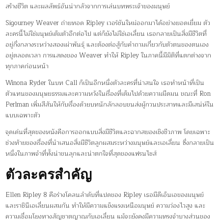
สร้างชีวิต และผลลัพธ์อันน่ากลัวจากการเล่นบทพระเจ้าของมนุษย์
Sigourney Weaver ถ่ายทอด Ripley เวอร์ชันใหม่ออกมาได้อย่างยอดเยี่ยม ตัว
ละครนี้ไม่ใช่มนุษย์เต็มตัวอีกต่อไป แต่ก็ยังไม่ใช่เอเลี่ยน เธอกลายเป็นสิ่งมีชีวิตที่
อยู่กึ่งกลางระหว่างสองเผ่าพันธุ์ และต้องต่อสู้กับคำถามเกี่ยวกับตัวตนของตนเอง
อยู่ตลอดเวลา การแสดงของ Weaver ทำให้ Ripley ในภาคนี้มีมิติที่แตกต่างจาก
ทุกภาคก่อนหน้า
Winona Ryder ในบท Call ก็เป็นอีกหนึ่งตัวละครที่น่าสนใจ เธอทำหน้าที่เป็น
ตัวแทนของมนุษยธรรมและความหวังในเรื่องที่เต็มไปด้วยความมืดมน ขณะที่ Ron
Perlman เพิ่มสีสันให้กับเรื่องด้วยบทนักลักลอบขนส่งผู้กวนประสาทและมีเสน่ห์ใน
แบบเฉพาะตัว
จุดเด่นที่สุดของหนังคือการออกแบบสิ่งมีชีวิตและฉากสยองเชิงชีวภาพ โดยเฉพาะ
ช่วงท้ายของเรื่องที่นำเสนอสิ่งมีชีวิตลูกผสมระหว่างมนุษย์และเอเลี่ยน ซึ่งกลายเป็น
หนึ่งในภาพจำที่ทั้งน่าขนลุกและน่าตกใจที่สุดของแฟรนไชส์
ตัวละครสำคัญ
Ellen Ripley 8 คือร่างโคลนลำดับที่แปดของ Ripley เธอมีดีเอ็นเอของมนุษย์
และราชินีเอเลี่ยนผสมกัน ทำให้มีความแข็งแรงเหนือมนุษย์ ความว่องไวสูง และ
ความเชื่อมโยงทางสัญชาตญาณกับเอเลี่ยน แม้จะยังคงมีความทรงจำบางส่วนของ