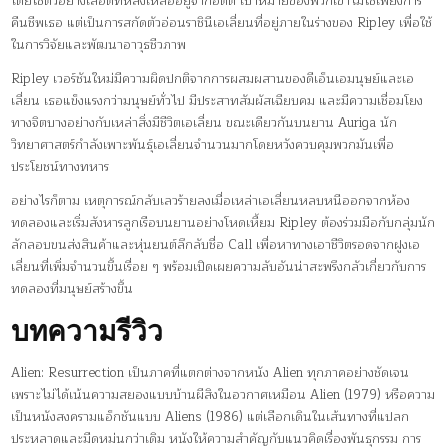
โดยใช้ตัวอย่างเลือดที่หลงเหลืออยู่จากอดีต เป้าหมายของพวกเขาไม่ใช่เพียงการ
คืนชีพเธอ แต่เป็นการสกัดตัวอ่อนราชินีเอเลี่ยนที่อยู่ภายในร่างของ Ripley เพื่อใช้
ในการวิจัยและพัฒนาอาวุธชีวภาพ
Ripley เวอร์ชันใหม่มีความผิดปกติจากการผสมผสานของดีเอ็นเอมนุษย์และเอ
เลี่ยน เธอแข็งแรงกว่ามนุษย์ทั่วไป มีประสาทสัมผัสเฉียบคม และมีความเชื่อมโยง
ทางจิตบางอย่างกับเหล่าสิ่งมีชีวิตเอเลี่ยน ขณะเดียวกันบนยาน Auriga นัก
วิทยาศาสตร์กำลังเพาะพันธุ์เอเลี่ยนจำนวนมากโดยหวังควบคุมพวกมันเพื่อ
ประโยชน์ทางทหาร
อย่างไรก็ตาม เหตุการณ์กลับเลวร้ายลงเมื่อเหล่าเอเลี่ยนหลบหนีออกจากห้อง
ทดลองและเริ่มสังหารลูกเรือบนยานอย่างโหดเหี้ยม Ripley ต้องร่วมมือกับกลุ่มนัก
ลักลอบขนส่งสินค้าและหุ่นยนต์ลึกลับชื่อ Call เพื่อหาทางเอาชีวิตรอดจากฝูงเอ
เลี่ยนที่เพิ่มจำนวนขึ้นเรื่อย ๆ พร้อมเปิดเผยความลับอันน่าสะพรึงกลัวเกี่ยวกับการ
ทดลองที่มนุษย์สร้างขึ้น
บทความรีวิว
Alien: Resurrection เป็นภาคที่แตกต่างจากหนัง Alien ทุกภาคอย่างชัดเจน
เพราะไม่ได้เน้นความสยองแบบบ้านผีสิงในอวกาศเหมือน Alien (1979) หรือความ
เป็นหนังสงครามแอ็กชันแบบ Aliens (1986) แต่เลือกเดินในเส้นทางที่แปลก
ประหลาดและมืดหม่นกว่าเดิม หนังให้ความสำคัญกับแนวคิดเรื่องพันธุกรรม การ