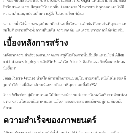
การออกแบบเอเลี่ยนยังคงอ้างอิงผลงานของ H.R. Giger แต่เพิ่มรายละเอียดเชิง
ชีววิทยาและความผิดรูปเข้าไปมากขึ้น โดยเฉพาะ Newborn ที่ถูกออกแบบให้มี
ความคล้ายมนุษย์จนเกิดความรู้สึกไม่สบายใจแก่ผู้ชม
ฉากว่ายน้ำใต้น้ำของกลุ่มตัวเอกถือเป็นหนึ่งในฉากแอ็กชันที่โดดเด่นที่สุดของแฟ
รนไชส์ เพราะสร้างทั้งความตื่นเต้น ความกดดัน และความหวาดกลัวได้พร้อมกัน
เบื้องหลังการสร้าง
หลังจากความสำเร็จของสามภาคแรก สตูดิโอต้องการฟื้นคืนชีพแฟรนไชส์ Alien
แม้ว่าตัวละคร Ripley จะเสียชีวิตไปแล้วใน Alien 3 จึงเกิดแนวคิดเรื่องการโคลน
นิงขึ้นมา
Jean-Pierre Jeunet นำสไตล์การสร้างภาพแบบยุโรปมาผสมกับหนังไซไฟฮอลลี
วูด ทำให้ภาคนี้มีเอกลักษณ์เฉพาะตัวมากที่สุดภาคหนึ่งในซีรีส์
Joss Whedon ผู้เขียนบทเคยให้สัมภาษณ์ภายหลังว่าเขาไม่พอใจกับการดัดแปลง
บทบางส่วนในเวอร์ชันภาพยนตร์ แม้หลายองค์ประกอบจะยังคงอยู่ตามต้นฉบับ
ก็ตาม
ความสำเร็จของภาพยนตร์
Alien: Resurrection ทำรายได้ทั่วโลกกว่า 160 ล้านดอลลาร์สหรัฐ และถือว่า