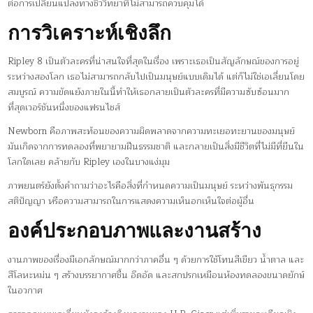
ต่อการเปลี่ยนแปลงทางชีววิทยาที่ไม่สามารถควบคุมได้
การวิเคราะห์เชิงลึก
Ripley 8 เป็นตัวละครที่น่าสนใจที่สุดในเรื่อง เพราะเธอเป็นสัญลักษณ์ของการอยู่
ระหว่างสองโลก เธอไม่สามารถกลับไปเป็นมนุษย์แบบเดิมได้ แต่ก็ไม่ใช่เอเลี่ยนโดย
สมบูรณ์ ความขัดแย้งภายในนี้ทำให้เธอกลายเป็นตัวละครที่มีความซับซ้อนมาก
ที่สุดเวอร์ชันหนึ่งของแฟรนไชส์
Newborn คือภาพสะท้อนของความผิดพลาดจากความทะเยอทะยานของมนุษย์
มันเกิดจากการทดลองที่พยายามฝืนธรรมชาติ และกลายเป็นสิ่งมีชีวิตที่ไม่มีที่ยืนใน
โลกใดเลย คล้ายกับ Ripley เองในบางแง่มุม
ภาพยนตร์ยังตั้งคำถามว่าอะไรคือสิ่งที่กำหนดความเป็นมนุษย์ ระหว่างพันธุกรรม
สติปัญญา หรือความสามารถในการแสดงความเห็นอกเห็นใจต่อผู้อื่น
องค์ประกอบภาพและงานสร้าง
งานภาพของเรื่องมีเอกลักษณ์มากกว่าภาคอื่น ๆ ด้วยการใช้โทนสีเขียว น้ำตาล และ
สีโลหะหม่น ๆ สร้างบรรยากาศชื้น อึดอัด และสกปรกเหมือนห้องทดลองขนาดยักษ์
ในอวกาศ