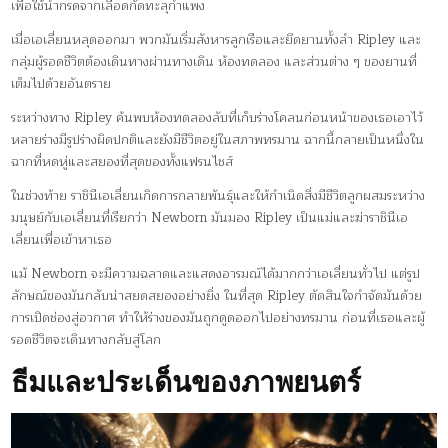
เพื่อใช้น้ำกรดจากเลือดกัดทะลุกำแพง
เมื่อเอเลี่ยนหลุดออกมา พวกมันเริ่มสังหารลูกเรือและยึดยานทั้งลำ Ripley และ
กลุ่มผู้รอดชีวิตต้องเดินทางผ่านทางเดิน ห้องทดลอง และส่วนต่าง ๆ ของยานที่
เต็มไปด้วยอันตราย
ระหว่างทาง Ripley ค้นพบห้องทดลองลับที่เก็บร่างโคลนก่อนหน้าของเธอเอาไว้
หลายร่างมีรูปร่างผิดปกติและยังมีชีวิตอยู่ในสภาพทรมาน ฉากนี้กลายเป็นหนึ่งใน
ฉากที่หดหู่และสยองที่สุดของทั้งแฟรนไชส์
ในช่วงท้าย ราชินีเอเลี่ยนเกิดการกลายพันธุ์และให้กำเนิดสิ่งมีชีวิตลูกผสมระหว่าง
มนุษย์กับเอเลี่ยนที่เรียกว่า Newborn มันมอง Ripley เป็นแม่และฆ่าราชินีเอ
เลี่ยนเพื่อเข้าหาเธอ
แม้ Newborn จะมีความฉลาดและแสดงอารมณ์ได้มากกว่าเอเลี่ยนทั่วไป แต่รูป
ลักษณ์ของมันกลับน่าสยดสยองอย่างยิ่ง ในที่สุด Ripley ตัดสินใจกำจัดมันด้วย
การเปิดช่องสู่อวกาศ ทำให้ร่างของมันถูกดูดออกไปอย่างทรมาน ก่อนที่เธอและผู้
รอดชีวิตจะเดินทางกลับสู่โลก
ธีมและประเด็นของภาพยนตร์