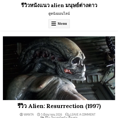
Skip
รีวิวหนังแนว alien มนุษย์ต่างดาว
to
content
ดูหนังออนไลน์
Menu
รีวิว Alien: Resurrection (1997)
ON
WANTA
5 มิถุนายน 2026
LEAVE A COMMENT
POSTED
รีวิว
รีวิว วิจารณ์หนัง เรื่องย่อ